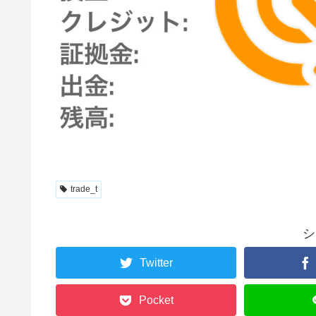
trade_t
シ
Twitter
Pocket