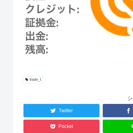
trade_t
シ
Twitter
Pocket