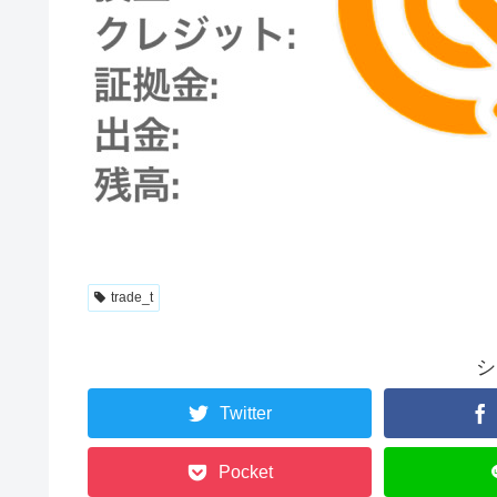
trade_t
シ
Twitter
Pocket