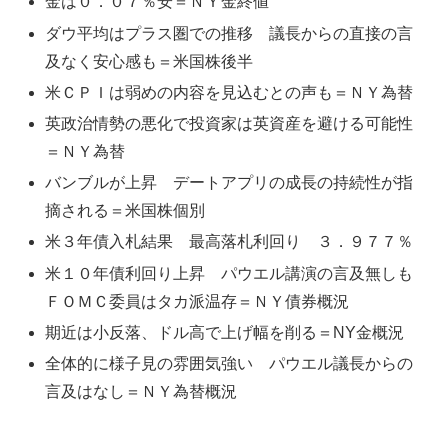
金は０．０７％安＝ＮＹ金終値
ダウ平均はプラス圏での推移 議長からの直接の言
及なく安心感も＝米国株後半
米ＣＰＩは弱めの内容を見込むとの声も＝ＮＹ為替
英政治情勢の悪化で投資家は英資産を避ける可能性
＝ＮＹ為替
バンブルが上昇 デートアプリの成長の持続性が指
摘される＝米国株個別
米３年債入札結果 最高落札利回り ３．９７７％
米１０年債利回り上昇 パウエル講演の言及無しも
ＦＯＭＣ委員はタカ派温存＝ＮＹ債券概況
期近は小反落、ドル高で上げ幅を削る＝NY金概況
全体的に様子見の雰囲気強い パウエル議長からの
言及はなし＝ＮＹ為替概況