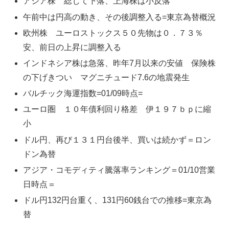
アジア株 総じて下落、上海株は小反落
午前中は円高の動き、その後調整入る=東京為替概況
欧州株 ユーロストックス５０先物は０．７３％
安、前日の上昇に調整入る
インドネシア株は急落、昨年7月以来の安値 保険株
の下げきつい マグニチュード7.6の地震発生
バルチック海運指数=01/09時点=
ユーロ圏 １０年債利回り格差 伊１９７ｂｐに縮
小
ドル円、再び１３１円台後半、買いは続かず＝ロン
ドン為替
アジア・コモディティ騰落率ランキング＝01/10営業
日時点＝
ドル円132円台重く、131円60銭台での推移=東京為
替