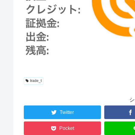
trade_t
シ
Twitter
Pocket