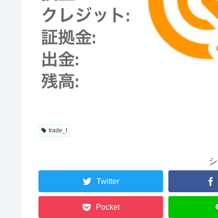
trade_t
シ
Twitter
Pocket