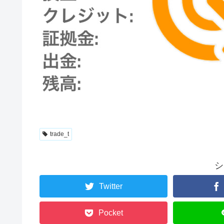
trade_t
シ
Twitter
Pocket