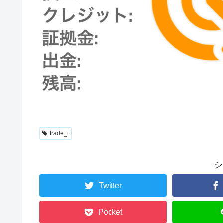
trade_t
シ
Twitter
Pocket