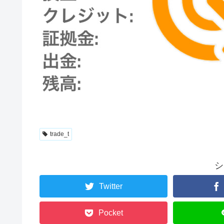
trade_t
シ
Twitter
Pocket