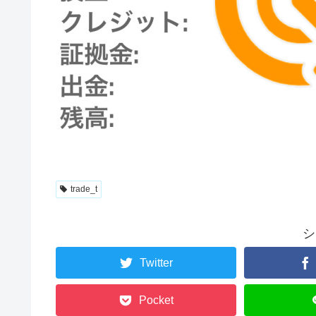
trade_t
シ
Twitter
Pocket