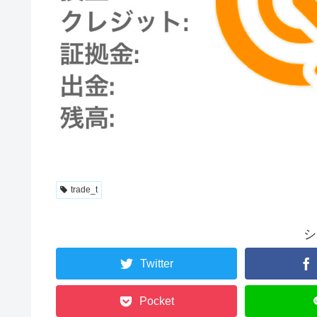
trade_t
シ
Twitter
Pocket