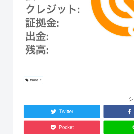
trade_t
シ
Twitter
Pocket