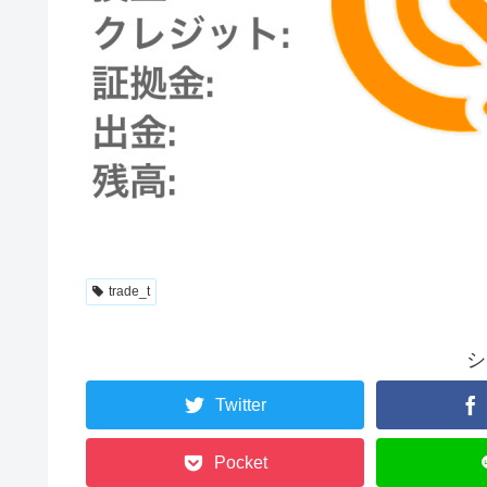
trade_t
シ
Twitter
Pocket