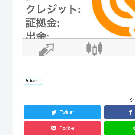
trade_t
シ
Twitter
Pocket