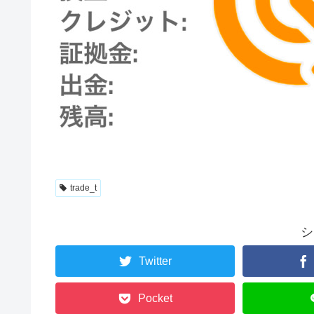
trade_t
シ
Twitter
Pocket