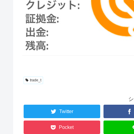
trade_t
シ
Twitter
Pocket