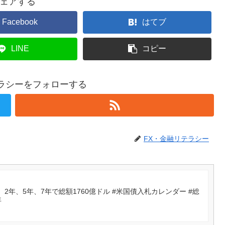
ェアする
Facebook
はてブ
LINE
コピー
テラシーをフォローする
FX・金融リテラシー
年、5年、7年で総額1760億ドル #米国債入札カレンダー #総
年