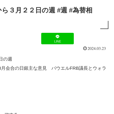
ら３月２２日の週 #週 #為替相
LINE
2024.03.23
日の週
3月会合の日銀主な意見 パウエルFRB議長とウォラ