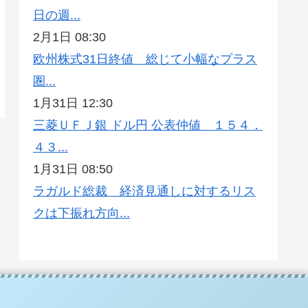
日の週...
2月1日 08:30
欧州株式31日終値 総じて小幅なプラス
圏...
1月31日 12:30
三菱ＵＦＪ銀 ドル円 公表仲値 １５４．
４３...
1月31日 08:50
ラガルド総裁 経済見通しに対するリス
クは下振れ方向...