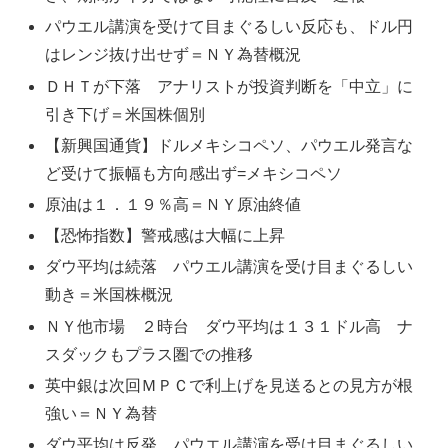
パウエル講演を受けて目まぐるしい反応も、ドル円
はレンジ抜け出せず＝ＮＹ為替概況
ＤＨＴが下落 アナリストが投資判断を「中立」に
引き下げ＝米国株個別
【新興国通貨】ドルメキシコペソ、パウエル発言な
ど受けて振幅も方向感出ず=メキシコペソ
原油は１．１９％高＝ＮＹ原油終値
【恐怖指数】警戒感は大幅に上昇
ダウ平均は続落 パウエル講演を受け目まぐるしい
動き＝米国株概況
ＮＹ他市場 ２時台 ダウ平均は１３１ドル高 ナ
スダックもプラス圏での推移
英中銀は次回ＭＰＣで利上げを見送るとの見方が根
強い＝ＮＹ為替
ダウ平均は反発 パウエル講演を受け目まぐるしい