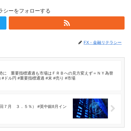
テラシーをフォローする
FX・金融リテラシー
勢に 重要指標通過も市場はＦＲＢへの見方変えず＝ＮＹ為替
動 #ドル円 #重要指標通過 #末 #売り #市場
７月 ３．５％） #英中銀8月イン