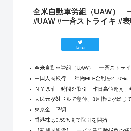
全米自動車労組（UAW） 
#UAW #一斉ストライキ #
Twitter
全米自動車労組（UAW） 一斉ストラ
中国人民銀行 1年物MLF金利を2.50%
ＮＹ原油 時間外取引 昨日高値超え、
人民元が対ドルで急伸、8月指標が総じ
東京金 堅調
香港株は0.59%高で取引を開始
【新興国通貨】サービス業活動指数の好