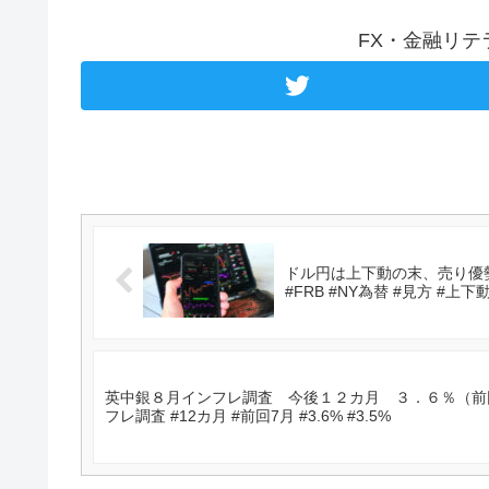
FX・金融リ
ドル円は上下動の末、売り優
#FRB #NY為替 #見方 #上下
英中銀８月インフレ調査 今後１２カ月 ３．６％（前回
フレ調査 #12カ月 #前回7月 #3.6% #3.5%