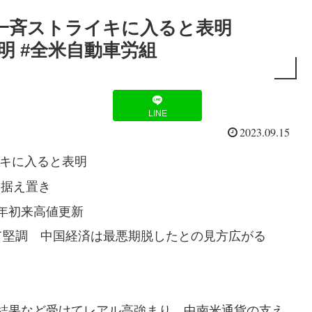
一斉ストライキに入ると表明
表明 #全米自動車労組
LINE
2023.09.15
イキに入ると表明
に据え置き
年初来高値更新
て堅調 中国経済は最悪期脱したとの見方広がる
結果など受けてレアル高強まり、中南米通貨の支え