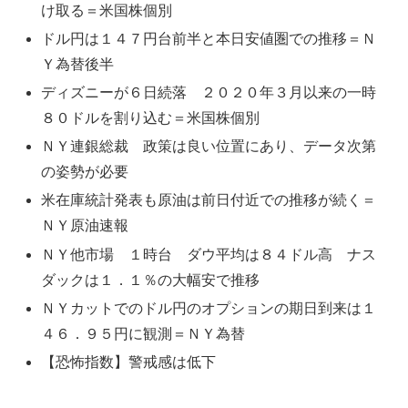
け取る＝米国株個別
ドル円は１４７円台前半と本日安値圏での推移＝Ｎ
Ｙ為替後半
ディズニーが６日続落 ２０２０年３月以来の一時
８０ドルを割り込む＝米国株個別
ＮＹ連銀総裁 政策は良い位置にあり、データ次第
の姿勢が必要
米在庫統計発表も原油は前日付近での推移が続く＝
ＮＹ原油速報
ＮＹ他市場 １時台 ダウ平均は８４ドル高 ナス
ダックは１．１％の大幅安で推移
ＮＹカットでのドル円のオプションの期日到来は１
４６．９５円に観測＝ＮＹ為替
【恐怖指数】警戒感は低下