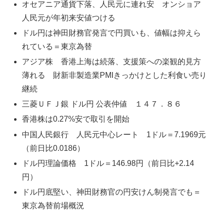
オセアニア通貨下落、人民元に連れ安 オンショア
人民元が年初来安値つける
ドル円は神田財務官発言で円買いも、値幅は抑えら
れている＝東京為替
アジア株 香港上海は続落、支援策への楽観的見方
薄れる 財新非製造業PMIきっかけとした利食い売り
継続
三菱ＵＦＪ銀 ドル円 公表仲値 １４７．８６
香港株は0.27%安で取引を開始
中国人民銀行 人民元中心レート 1ドル＝7.1969元
（前日比0.0186）
ドル円理論価格 1ドル＝146.98円（前日比+2.14
円）
ドル円底堅い、神田財務官の円安けん制発言でも＝
東京為替前場概況