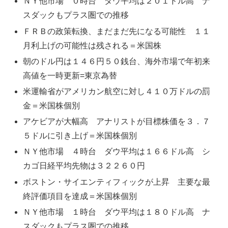
ＮＹ他市場 ０時台 ダウ平均は２０１ドル高 ナ
スダックもプラス圏での推移
ＦＲＢの政策転換、まだまだ先になる可能性 １１
月利上げの可能性は残される＝米国株
朝のドル円は１４６円５０銭台、海外市場で年初来
高値を一時更新=東京為替
米運輸省がアメリカン航空に対し４１０万ドルの罰
金＝米国株個別
アケビアが大幅高 アナリストが目標株価を３．７
５ドルに引き上げ＝米国株個別
ＮＹ他市場 ４時台 ダウ平均は１６６ドル高 シ
カゴ日経平均先物は３２２６０円
ボストン・サイエンティフィックが上昇 主要な最
終評価項目を達成＝米国株個別
ＮＹ他市場 １時台 ダウ平均は１８０ドル高 ナ
スダックもプラス圏での推移