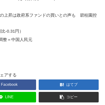
日の上昇は政府系ファンドの買いとの声も 碧桂園控
-0.31円）
調整＝中国人民元
ェアする
Facebook
はてブ
LINE
コピー