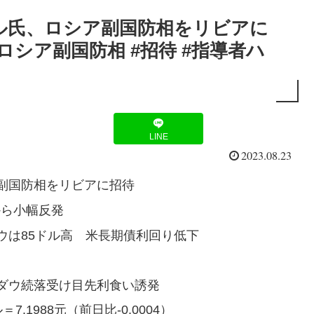
ル氏、ロシア副国防相をリビアに
#ロシア副国防相 #招待 #指導者ハ
LINE
2023.08.23
副国防相をリビアに招待
から小幅反発
ウは85ドル高 米長期債利回り低下
ダウ続落受け目先利食い誘発
1988元（前日比-0.0004）