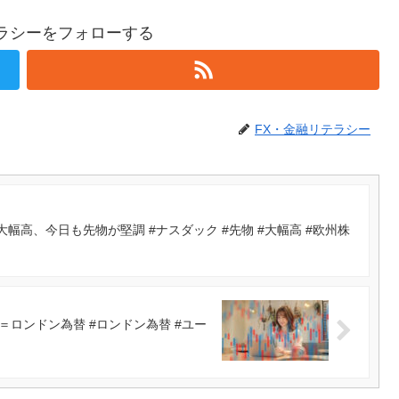
テラシーをフォローする
FX・金融リテラシー
幅高、今日も先物が堅調 #ナスダック #先物 #大幅高 #欧州株
ロンドン為替 #ロンドン為替 #ユー