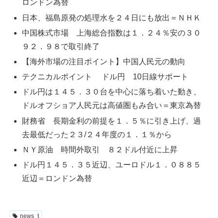
ロンドン為替
日本、福島原発の処理水を２４日にも放出＝ＮＨＫ
中国株式市場 上海総合指数は１．２４％安の３０
９２．９８で取引終了
【海外市場の注目ポイント】中国人民元の動向
テクニカルポイント ドル円 10日線サポート
ドル円は１４５．３０台を中心に落ち着いた動き、
ドルオフショア人民元は高値圏もみ合い＝東京為替
財務省 長期金利の前提を１．５％に引き上げ、過
去最低だった２３/２４年度の１．１％から
ＮＹ原油 時間外取引 ８２ドル付近に上昇
ドル円１４５．３５近辺、ユーロドル１．０８８５
近辺＝ロンドン為替
news_t