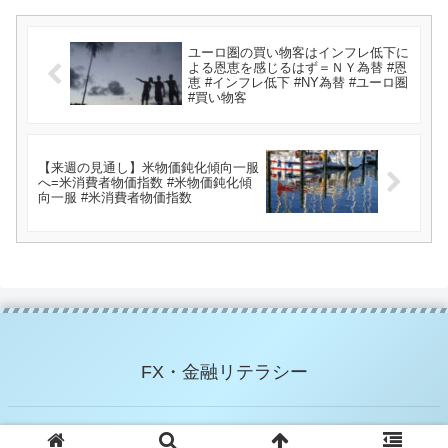
ユーロ圏の買い物客はインフレ低下に
よる恩恵を感じるはず＝ＮＹ為替 #恩
恵 #インフレ低下 #NY為替 #ユーロ圏
#買い物客
【来週の見通し】米物価鈍化傾向一服
へ=米消費者物価指数 #米物価鈍化傾
向一服 #米消費者物価指数
FX・金融リテラシー