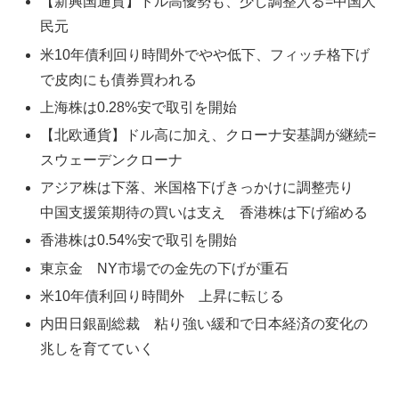
【新興国通貨】ドル高優勢も、少し調整入る=中国人
民元
米10年債利回り時間外でやや低下、フィッチ格下げ
で皮肉にも債券買われる
上海株は0.28%安で取引を開始
【北欧通貨】ドル高に加え、クローナ安基調が継続=
スウェーデンクローナ
アジア株は下落、米国格下げきっかけに調整売り
中国支援策期待の買いは支え 香港株は下げ縮める
香港株は0.54%安で取引を開始
東京金 NY市場での金先の下げが重石
米10年債利回り時間外 上昇に転じる
内田日銀副総裁 粘り強い緩和で日本経済の変化の
兆しを育てていく