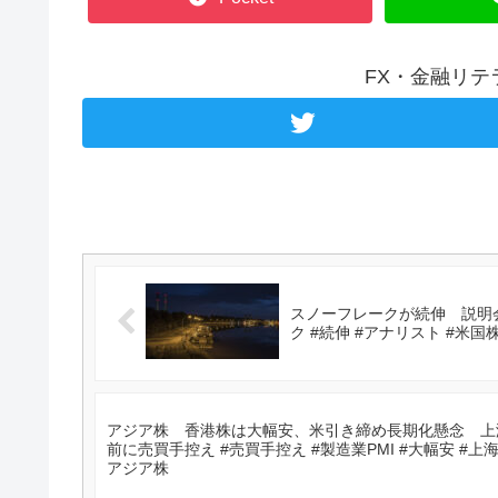
FX・金融リ
スノーフレークが続伸 説明
ク #続伸 #アナリスト #米国
アジア株 香港株は大幅安、米引き締め長期化懸念 上
前に売買手控え #売買手控え #製造業PMI #大幅安 #上
アジア株