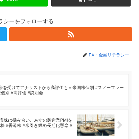
テラシーをフォローする
FX・金融リテラシー
会を受けてアナリストから高評価も＝米国株個別 #スノーフレー
株個別 #高評価 #説明会
海株は揉み合い、あすの製造業PMIを
海株 #香港株 #米引き締め長期化懸念 #