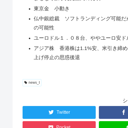
東京金 小動き
仏中銀総裁 ソフトランディング可能だ
の可能性
ユーロドル１．０８台、ややユーロ安ド
アジア株 香港株は1.1%安、米引き締
上げ停止の思惑後退
news_t
シ
Twitter
Pocket