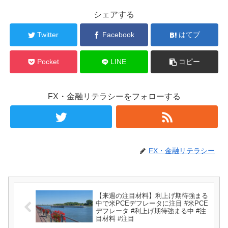
シェアする
Twitter
Facebook
はてブ
Pocket
LINE
コピー
FX・金融リテラシーをフォローする
FX・金融リテラシー
【来週の注目材料】利上げ期待強まる
中で米PCEデフレータに注目 #米PCE
デフレータ #利上げ期待強まる中 #注
目材料 #注目