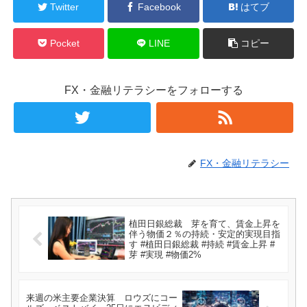
Twitter
Facebook
はてブ
Pocket
LINE
コピー
FX・金融リテラシーをフォローする
FX・金融リテラシー
植田日銀総裁 芽を育て、賃金上昇を
伴う物価２％の持続・安定的実現目指
す #植田日銀総裁 #持続 #賃金上昇 #
芽 #実現 #物価2%
来週の米主要企業決算 ロウズにコー