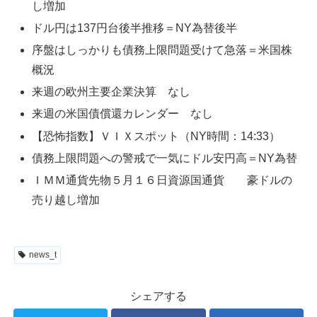
し増加
ドル円は137円台後半推移＝NY為替後半
序盤はしっかりも債務上限問題受けて急落＝米国株
概況
来週の欧州主要企業決算 なし
来週の米国債償還カレンダー なし
【恐怖指数】ＶＩＸスポット（NY時間：14:33）
債務上限問題への警戒で一気にドル安円高＝NY為替
ＩＭＭ通貨先物５月１６日資源国通貨 豪ドルの
売り越し増加
news_t
シェアする