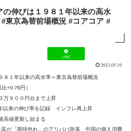
アの伸びは１９８１年以来の高水
#東京為替前場概況 #コアコア #
LINE
2023.05.19
９８１年以来の高水準＝東京為替前場概況
比+0.76円）
３万９００円台まで上昇
81年以来の伸び率を記録 インフレ再上昇
後高値更新し始まる
上高が「期待外れ」のアリババ急落、中国の個人消費