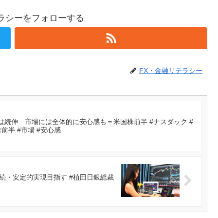
テラシーをフォローする
FX・金融リテラシー
続伸 市場には全体的に安心感も＝米国株前半 #ナスダック #
株前半 #市場 #安心感
続・安定的実現目指す #植田日銀総裁