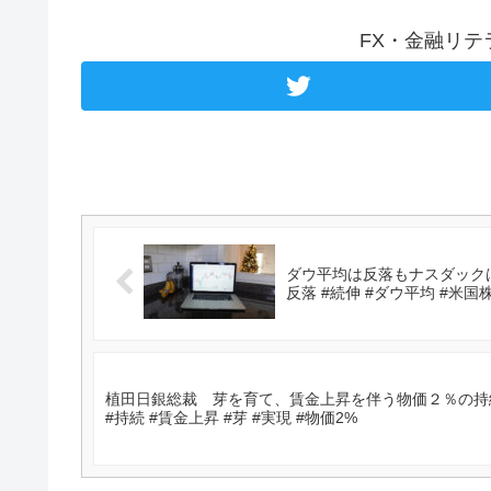
FX・金融リ
ダウ平均は反落もナスダックは
反落 #続伸 #ダウ平均 #米国
植田日銀総裁 芽を育て、賃金上昇を伴う物価２％の持
#持続 #賃金上昇 #芽 #実現 #物価2%