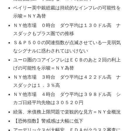
ベイリー英中銀総裁は持続的なインフレの可能性を
示唆＝ＮＹ為替
ＮＹ他市場 ０時台 ダウ平均は１３０ドル高 ナ
スダックもプラス圏での推移
Ｓ＆Ｐ５００の関連指数が点滅させている一見弱気
なシグナルに惑わされてはいけない
ユーロ圏のコアインフレはＥＣＢのあと２回の利上
げの可能性を示唆＝ＮＹ為替
ＮＹ他市場 ３時台 ダウ平均は４２２ドル高 ナ
スダックは１．３％高
ＮＹ他市場 ４時台 ダウ平均は３９８ドル高 シ
カゴ日経平均先物は３０５２０円
続落、米債務上限問題で楽観的な見方＝ＮＹ金概況
【恐怖指数】警戒感は大幅に低下
アーデリックスが大幅安 ＦＤＡがクラス２審査に