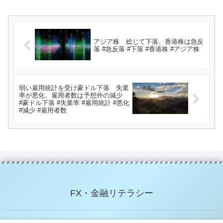
アジア株 総じて下落、香港株は急反
落 #急反落 #下落 #香港株 #アジア株
弱い雇用統計を受け豪ドル下落 失業
率が悪化、雇用者数は予想外の減少
#豪ドル下落 #失業率 #雇用統計 #悪化
#減少 #雇用者数
FX・金融リテラシー