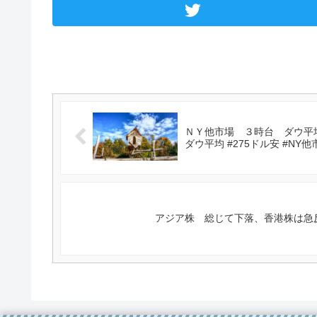
ＮＹ他市場 ３時台 ダウ平均
ダウ平均 #275ドル安 #NY他
アジア株 総じて下落、香港株は急反落