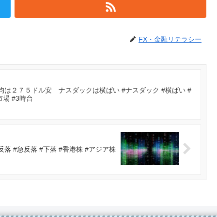
FX・金融リテラシー
は２７５ドル安 ナスダックは横ばい #ナスダック #横ばい #
市場 #3時台
 #急反落 #下落 #香港株 #アジア株