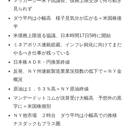
マッカーシー米下院議長、債務上限交渉で何ら動き
見られず
ダウ平均は小幅高 様子見気分が広がる＝米国株後
半
米債務上限巡る協議、日本時間17日5時に開始
ミネアポリス連銀総裁、インフレ鈍化に向けてまだ
やるべき仕事が残っている
日本株ＡＤＲ・円換算終値
反発、ＮＹ州連銀製造業業況指数の低下で＝ＮＹ金
概況
原油は１．５３％高＝ＮＹ原油終値
マンデードットコムが決算受け大幅高 予想外の黒
字に＝米国株個別
ＮＹ他市場 ２時台 ダウ平均は小幅高での推移
ナスダックもプラス圏