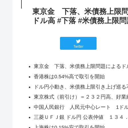
東京金 下落、米債務上限問
ドル高 #下落 #米債務上限問
Twitter
東京金 下落、米債務上限問題によるド
香港株は0.54%高で取引を開始
ドル円小動き、米債務上限引き上げ巡る
東京株式（前引け）＝２３２円高、好業
中国人民銀行 人民元中心レート 1ドル＝6.
三菱ＵＦＪ銀 ドル円 公表仲値 １３４
上海株は0.15%安で取引を開始