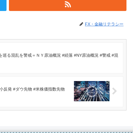
FX・金融リテラシー
る混乱を警戒＝ＮＹ原油概況 #続落 #NY原油概況 #警戒 #混
反発 #ダウ先物 #米株価指数先物