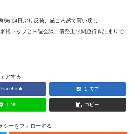
海株は4日ぶり反発、値ごろ感で買い戻し
ら米銀トップと来週会談、債務上限問題行き詰まりで
ェアする
Facebook
はてブ
LINE
コピー
テラシーをフォローする