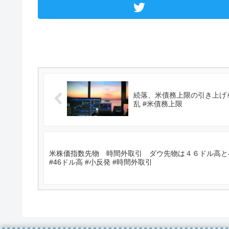
続落、米債務上限の引き上げを巡
乱 #米債務上限
米株価指数先物 時間外取引 ダウ先物は４６ドル高と小
#46ドル高 #小反発 #時間外取引