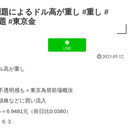
題によるドル高が重し #重し #
題 #東京金
LINE
2023.05.12
ル高が重し
不透明感も＝東京為替前場概況
績株などに買い流入
9481元（前日比0.0380）
．６３