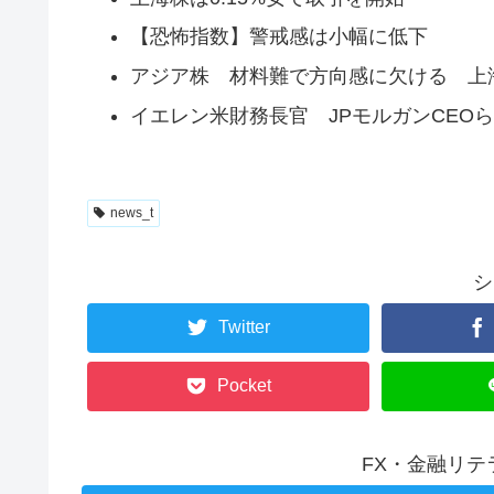
【恐怖指数】警戒感は小幅に低下
アジア株 材料難で方向感に欠ける 上
イエレン米財務長官 JPモルガンCEO
news_t
シ
Twitter
Pocket
FX・金融リ