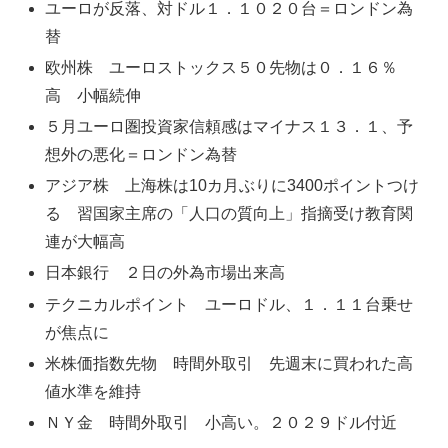
ユーロが反落、対ドル１．１０２０台＝ロンドン為
替
欧州株 ユーロストックス５０先物は０．１６％
高 小幅続伸
５月ユーロ圏投資家信頼感はマイナス１３．１、予
想外の悪化＝ロンドン為替
アジア株 上海株は10カ月ぶりに3400ポイントつけ
る 習国家主席の「人口の質向上」指摘受け教育関
連が大幅高
日本銀行 ２日の外為市場出来高
テクニカルポイント ユーロドル、１．１１台乗せ
が焦点に
米株価指数先物 時間外取引 先週末に買われた高
値水準を維持
ＮＹ金 時間外取引 小高い。２０２９ドル付近