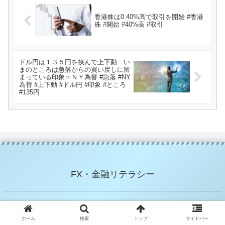
香港株は0.40%高で取引を開始 #香港
株 #開始 #40%高 #取引
ドル円は１３５円を挟んで上下動 い
まのところは急落からの買い戻しに留
まっている印象＝ＮＹ為替 #急落 #NY
為替 #上下動 #ドル円 #印象 #ところ
#135円
FX・金融リテラシー
© 2021 FX・金融リテラシー.
ホーム
検索
トップ
サイドバー