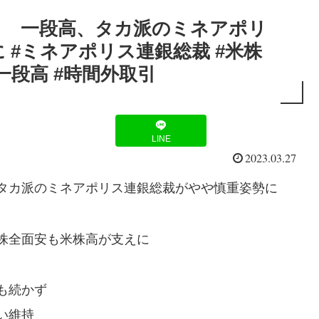
引 一段高、タカ派のミネアポリ
 #ミネアポリス連銀総裁 #米株
#一段高 #時間外取引
LINE
2023.03.27
タカ派のミネアポリス連銀総裁がやや慎重姿勢に
株全面安も米株高が支えに
も続かず
い維持