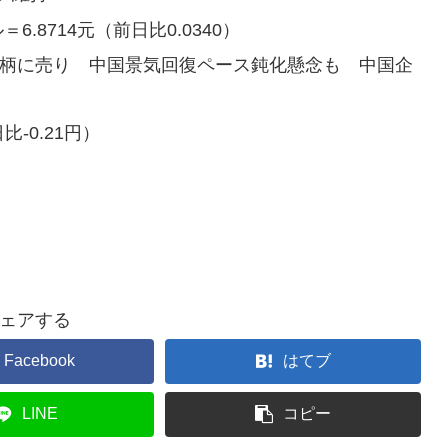
8714元（前日比0.0340）
銘柄に売り 中国景気回復ペース鈍化懸念も 中国企
-0.21円）
ェアする
Facebook
はてブ
LINE
コピー