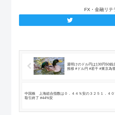
FX・金融リ
週明けのドル円は130円50銭
推移 #ドル円 #若干 #東京為替
中国株 上海総合指数は０．４４％安の３２５１．４０で取
取引終了 #44%安