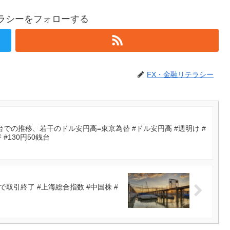
テラシーをフォローする
FX・金融リテラシー
台での推移、若干のドル安円高=東京為替 #ドル安円高 #週明け #
 #130円50銭台
引終了 #上海総合指数 #中国株 #