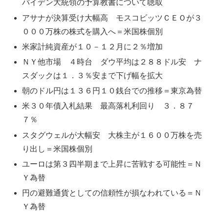
バイデン大統領の予算教書について聴取
アサナが決算受け大幅高 モスコビッツＣＥＯが３
０００万株の株式を購入へ＝米国株個別
米家計純資産が１０－１２月に２％増加
ＮＹ他市場 ４時台 ダウ平均は２８８ドル安 ナ
スダックは１．３％安まで下げ幅を拡大
朝のドル円は１３６円１０銭台での推移＝東京為替
米３０年債入札結果 最高落札利回り ３．８７
７％
スタグウェルが大幅安 大株主が１６００万株を売
り出し＝米国株個別
ユーロは第３四半期まで上昇に苦戦する可能性＝Ｎ
Ｙ為替
円の避難通貨としての信頼性が損なわれている＝Ｎ
Ｙ為替