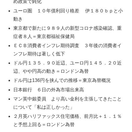
め政策で鈍化
ユーロ圏 １０年債利回り格差 伊１８０ｂｐと小
動き
東京都で新たに９８９人の新型コロナ感染確認、重
症者８人＝東京都福祉保健局
ＥＣＢ消費者インフレ期待調査 ３年後の消費者イ
ンフレ期待は著しく低下
ドル円１３５．９０近辺、ユーロ円１４５．２０近
辺、やや円高の動き＝ロンドン為替
ドル円は136円を挟んでの推移＝東京為替概況
日本銀行 ６日の外為市場出来高
マン英中銀委員 より高い金利を主張してきたこと
について「私は正しかった」
２月英ハリファックス住宅価格、前月比＋１．１％
と予想上回る＝ロンドン為替