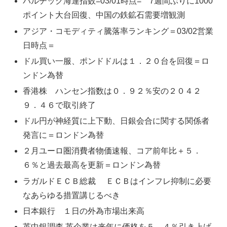
バルチック海運指数=03/01時点= 7週間ぶりに1000
ポイント大台回復、中国の鉄鉱石需要増観測
アジア・コモディティ騰落率ランキング＝03/02営業
日時点＝
ドル買い一服、ポンドドルは１．２０台を回復＝ロ
ンドン為替
香港株 ハンセン指数は０．９２％安の２０４２
９．４６で取引終了
ドル円が神経質に上下動、日銀会合に関する関係者
発言に＝ロンドン為替
２月ユーロ圏消費者物価速報、コア前年比＋５．
６％と過去最高を更新＝ロンドン為替
ラガルドＥＣＢ総裁 ＥＣＢはインフレ抑制に必要
なあらゆる措置講じるべき
日本銀行 １日の外為市場出来高
英中銀調査 英企業は来年に価格を５．４％引き上げ