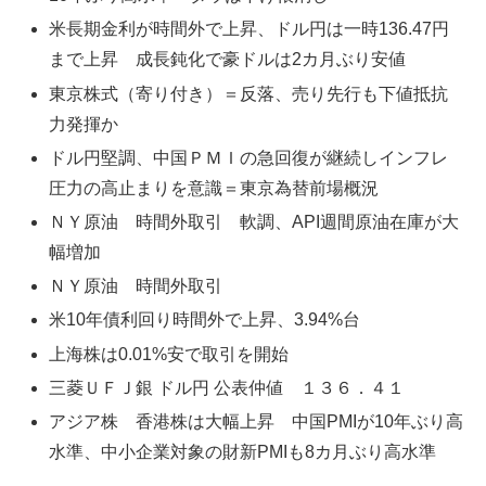
米長期金利が時間外で上昇、ドル円は一時136.47円
まで上昇 成長鈍化で豪ドルは2カ月ぶり安値
東京株式（寄り付き）＝反落、売り先行も下値抵抗
力発揮か
ドル円堅調、中国ＰＭＩの急回復が継続しインフレ
圧力の高止まりを意識＝東京為替前場概況
ＮＹ原油 時間外取引 軟調、API週間原油在庫が大
幅増加
ＮＹ原油 時間外取引
米10年債利回り時間外で上昇、3.94%台
上海株は0.01%安で取引を開始
三菱ＵＦＪ銀 ドル円 公表仲値 １３６．４１
アジア株 香港株は大幅上昇 中国PMIが10年ぶり高
水準、中小企業対象の財新PMIも8カ月ぶり高水準