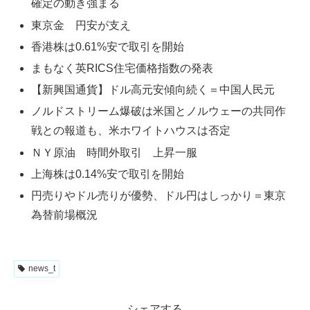
確定の動き強まる
東京金 円安が支え
香港株は0.61%安で取引を開始
まもなく英RICS住宅価格指数の発表
【新興国通貨】ドル高元安傾向続く＝中国人民元
ノルドストリーム爆破は米国とノルウェーの共同作
戦との報道も、米ホワイトハウスは否定
ＮＹ原油 時間外取引 上昇一服
上海株は0.14%安で取引を開始
円売りやドル売りが優勢、ドル円はしっかり＝東京
為替前場概況
news_t
シェアする