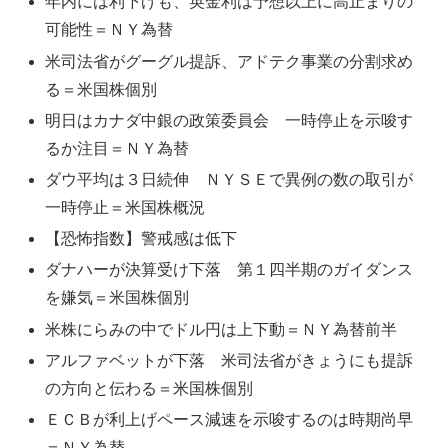
年内には利下げも、英金利は予想以上に高止まりの
可能性＝ＮＹ為替
米司法省がグーグル提訴、アドテク事業の分割求め
る＝米国株個別
明日はカナダ中銀の政策委員会 一時停止を示唆す
るか注目＝ＮＹ為替
ダウ平均は３日続伸 ＮＹＳＥで異例の数の取引が
一時停止＝米国株概況
【恐怖指数】警戒感は低下
ダナハーが決算受け下落 第１四半期のガイダンス
を嫌気＝米国株個別
米株にらみの中でドル円は上下動＝ＮＹ為替前半
アルファベットが下落 米司法省がきょうにも提訴
の方向と伝わる＝米国株個別
ＥＣＢが利上げペース減速を示唆するのは時期尚早
＝ＮＹ為替