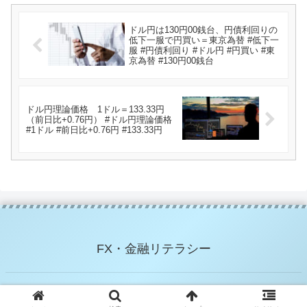
ドル円は130円00銭台、円債利回りの
低下一服で円買い＝東京為替 #低下一
服 #円債利回り #ドル円 #円買い #東
京為替 #130円00銭台
ドル円理論価格 1ドル＝133.33円
（前日比+0.76円） #ドル円理論価格
#1ドル #前日比+0.76円 #133.33円
FX・金融リテラシー
© 2021 FX・金融リテラシー.