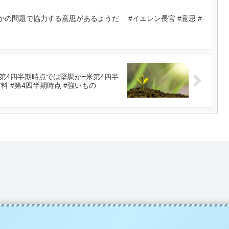
の問題で協力する意思があるようだ #イエレン長官 #意思 #
第4四半期時点では堅調か=米第4四半
材料 #第4四半期時点 #強いもの