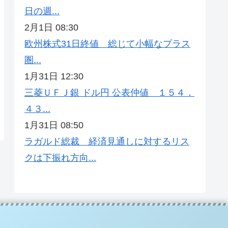
日の週...
2月1日 08:30
欧州株式31日終値 総じて小幅なプラス
圏...
1月31日 12:30
三菱ＵＦＪ銀 ドル円 公表仲値 １５４．
４３...
1月31日 08:50
ラガルド総裁 経済見通しに対するリス
クは下振れ方向...