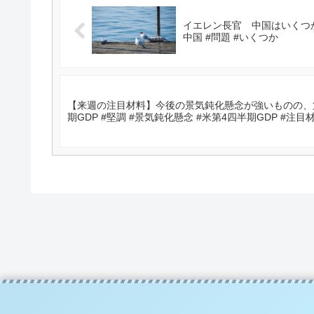
イエレン長官 中国はいくつか
中国 #問題 #いくつか
【来週の注目材料】今後の景気鈍化懸念が強いものの、
期GDP #堅調 #景気鈍化懸念 #米第4四半期GDP #注目