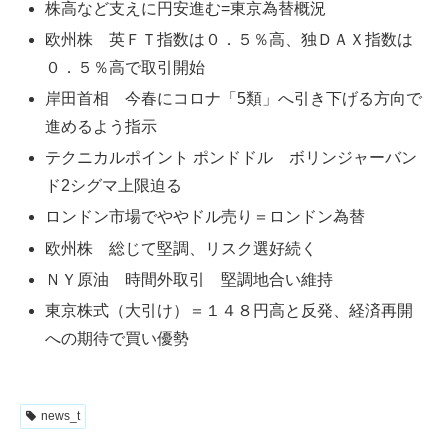
株高など支えに円安進む=東京為替概況
欧州株 英ＦＴ指数は０．５％高、独ＤＡＸ指数は
０．５％高で取引開始
岸田首相 今春にコロナ「5類」へ引き下げる方向で
進めるよう指示
テクニカルポイント ポンドドル ボリンジャーバン
ド2シグマ上限迫る
ロンドン市場でややドル売り＝ロンドン為替
欧州株 総じて堅調、リスク選好続く
ＮＹ原油 時間外取引 堅調地合い維持
東京株式（大引け）＝１４８円高と反発、経済再開
への期待で買い優勢
news_t