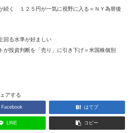
が続く １２５円が一気に視野に入る＝ＮＹ為替後
上回る水準が好ましい
トが投資判断を「売り」に引き下げ＝米国株個別
ェアする
Facebook
はてブ
LINE
コピー