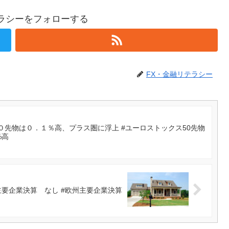
テラシーをフォローする
FX・金融リテラシー
０先物は０．１％高、プラス圏に浮上 #ユーロストックス50先物
%高
要企業決算 なし #欧州主要企業決算