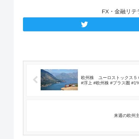
FX・金融リ
欧州株 ユーロストックス５
#浮上 #欧州株 #プラス圏 #1
来週の欧州主