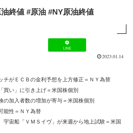
終値 #原油 #NY原油終値
LINE
2023.01.14
ッチがＥＣＢの金利予想を上方修正＝ＮＹ為替
「買い」に引き上げ＝米国株個別
険の加入者数の増加が寄与＝米国株個別
可能性＝ＮＹ為替
 宇宙船「ＶＭＳイヴ」が来週から地上試験＝米国