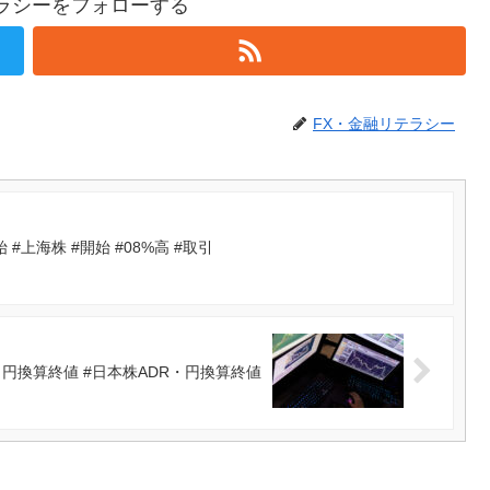
テラシーをフォローする
FX・金融リテラシー
#上海株 #開始 #08%高 #取引
円換算終値 #日本株ADR・円換算終値