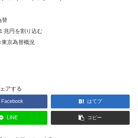
為替
１兆円を割り込む
=東京為替概況
ェアする
Facebook
はてブ
LINE
コピー