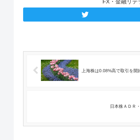
FX・金融リ
上海株は0.08%高で取引を開始 
日本株ＡＤＲ・