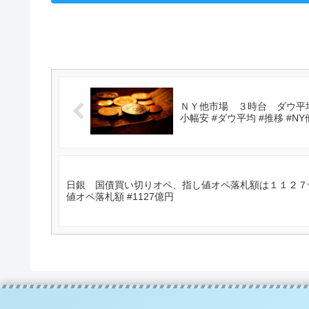
ＮＹ他市場 ３時台 ダウ平均
小幅安 #ダウ平均 #推移 #NY
日銀 国債買い切りオペ、指し値オペ落札額は１１２７億円
値オペ落札額 #1127億円