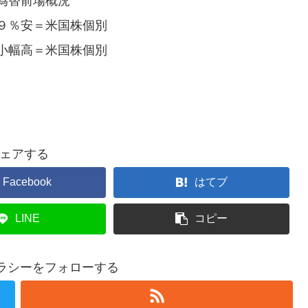
為替前場概況
９％安＝米国株個別
小幅高＝米国株個別
ェアする
Facebook
はてブ
LINE
コピー
テラシーをフォローする