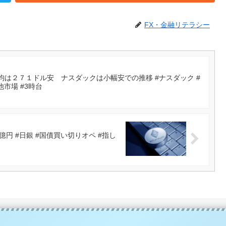
FX・金融リテラシー
は２７１ドル安 ナスダックは小幅安での推移 #ナスダック #
他市場 #3時台
 #日銀 #国債買い切りオペ #指し