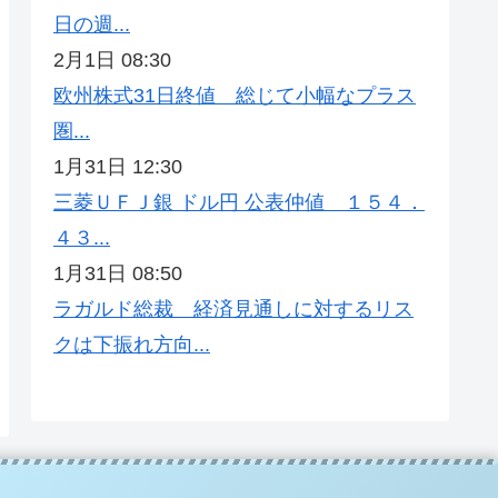
日の週...
2月1日 08:30
欧州株式31日終値 総じて小幅なプラス
圏...
1月31日 12:30
三菱ＵＦＪ銀 ドル円 公表仲値 １５４．
４３...
1月31日 08:50
ラガルド総裁 経済見通しに対するリス
クは下振れ方向...