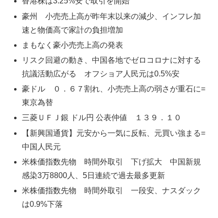
香港株は3.25%安で取引を開始
豪州 小売売上高が昨年末以来の減少、インフレ加
速と物価高で家計の負担増加
まもなく豪小売売上高の発表
リスク回避の動き、中国各地でゼロコロナに対する
抗議活動広がる オフショア人民元は0.5%安
豪ドル ０．６７割れ、小売売上高の弱さが重石に=
東京為替
三菱ＵＦＪ銀 ドル円 公表仲値 １３９．１０
【新興国通貨】元安から一気に反転、元買い強まる=
中国人民元
米株価指数先物 時間外取引 下げ拡大 中国新規
感染3万8800人、5日連続で過去最多更新
米株価指数先物 時間外取引 一段安、ナスダック
は0.9%下落