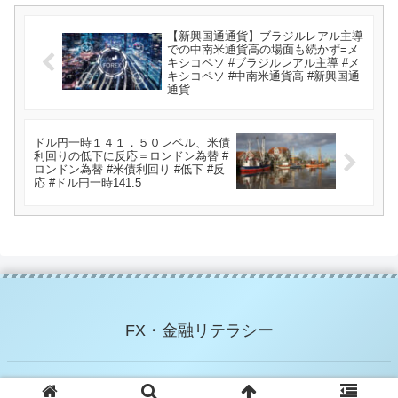
【新興国通通貨】ブラジルレアル主導
での中南米通貨高の場面も続かず=メ
キシコペソ #ブラジルレアル主導 #メ
キシコペソ #中南米通貨高 #新興国通
通貨
ドル円一時１４１．５０レベル、米債
利回りの低下に反応＝ロンドン為替 #
ロンドン為替 #米債利回り #低下 #反
応 #ドル円一時141.5
FX・金融リテラシー