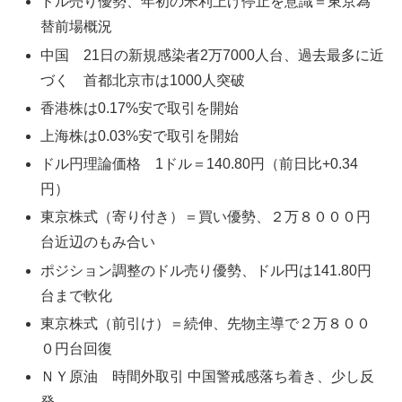
ドル売り優勢、年初の米利上げ停止を意識＝東京為
替前場概況
中国 21日の新規感染者2万7000人台、過去最多に近
づく 首都北京市は1000人突破
香港株は0.17%安で取引を開始
上海株は0.03%安で取引を開始
ドル円理論価格 1ドル＝140.80円（前日比+0.34
円）
東京株式（寄り付き）＝買い優勢、２万８０００円
台近辺のもみ合い
ポジション調整のドル売り優勢、ドル円は141.80円
台まで軟化
東京株式（前引け）＝続伸、先物主導で２万８００
０円台回復
ＮＹ原油 時間外取引 中国警戒感落ち着き、少し反
発